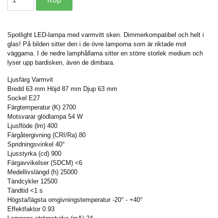
Spotlight LED-lampa med varmvitt sken. Dimmerkompatibel och helt i
glas! På bilden sitter den i de övre lamporna som är riktade mot
väggarna. I de nedre lamphållarna sitter en större storlek medium och
lyser upp bardisken, även de dimbara.
Ljusfärg Varmvit
Bredd 63 mm Höjd 87 mm Djup 63 mm
Sockel E27
Färgtemperatur (K) 2700
Motsvarar glödlampa 54 W
Ljusflöde (lm) 400
Färgåtergivning (CRI/Ra) 80
Spridningsvinkel 40°
Ljusstyrka (cd) 900
Färgavvikelser (SDCM) <6
Medellivslängd (h) 25000
Tändcykler 12500
Tändtid <1 s
Högsta/lägsta omgivningstemperatur -20° - +40°
Effektfaktor 0.93